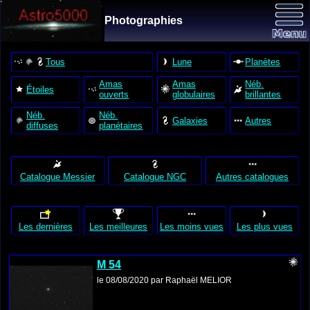
Photographies
Tous
Lune
Planètes
Amas
Amas
Néb.
Étoiles
ouverts
globulaires
brillantes
Néb.
Néb.
Galaxies
Autres
diffuses
planétaires
Catalogue Messier
Catalogue NGC
Autres catalogues
Les dernières
Les meilleures
Les moins vues
Les plus vues
M 54
le 08/08/2020 par Raphaël MELIOR