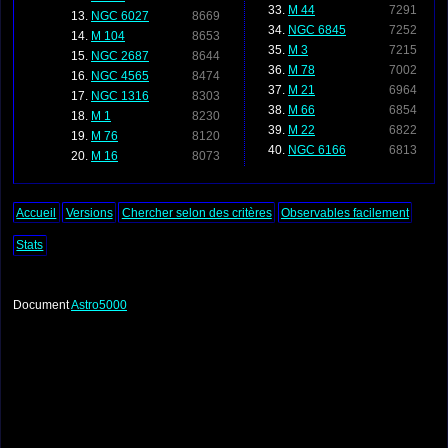
M 44
7291
NGC 6027
8669
NGC 6845
7252
M 104
8653
M 3
7215
NGC 2687
8644
M 78
7002
NGC 4565
8474
M 21
6964
NGC 1316
8303
M 66
6854
M 1
8230
M 22
6822
M 76
8120
NGC 6166
6813
M 16
8073
Accueil
Versions
Chercher selon des critères
Observables facilement
Stats
Document
Astro5000