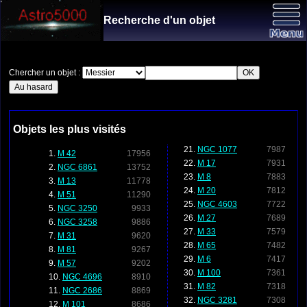
Recherche d'un objet
Chercher un objet :
Objets les plus visités
NGC 1077
7987
M 42
17956
M 17
7931
NGC 6861
13752
M 8
7883
M 13
11778
M 20
7812
M 51
11290
NGC 4603
7722
NGC 3250
9933
M 27
7689
NGC 3258
9886
M 33
7579
M 31
9620
M 65
7482
M 81
9267
M 6
7417
M 57
9202
M 100
7361
NGC 4696
8910
M 82
7318
NGC 2686
8869
NGC 3281
7308
M 101
8686