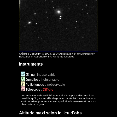
Crédits : Copyright © 1993, 1994 Association of Universities for
Research in Astronomy, Inc. All rights reserved.
Instruments
Œil nu :
Inobservable
Jumelles :
Inobservable
Petite lunette :
Inobservable
Télescope :
Difficile
Les indications de visibilité sont calculées par ordinateur il est
possible qu'il y est un décalage avec la réalité. Les indications
sont données pour un ciel sans pollution lumineuse et pour un
observateur moyen.
Altitude maxi selon le lieu d'obs