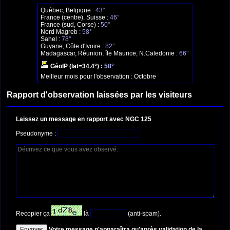
Québec, Belgique :
43°
France (centre), Suisse :
46°
France (sud, Corse) :
50°
Nord Magreb :
58°
Sahel :
78°
Guyane, Côte d'Ivoire :
82°
Madagascar, Réunion, île Maurice, N.Caledonie :
66°
GéoIP (lat=34.4°) :
58°
Meilleur mois pour l'observation :
Octobre
Rapport d'observation laissées par les visiteurs
Laissez un message en rapport avec NGC 125
Pseudonyme :
Recopier ça
là
(anti-spam).
Votre message n'apparaîtra qu'après validation de la