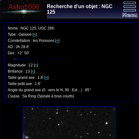
Recherche d'un objet : NGC
125
Noms : NGC 125, UGC 286
Type : Galaxie [
+
]
Constellation : les Poissons [
+
]
AD : 0h 28.8'
Dec : +2° 50'
Magnitude : 12 [
+
]
Brillance : 13 [
+
]
Taille grand axe : 1.8' [
+
]
Taille petit axe : 1.6'
Angle du grand axe (0 : vers le N, 90 : Est ...) : 85°
Classe : Sa Ring (Spirale à bras courts)