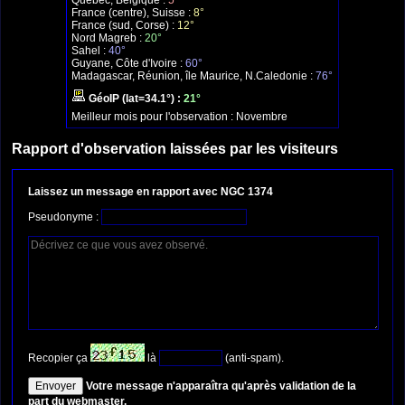
Québec, Belgique :
5°
France (centre), Suisse :
8°
France (sud, Corse) :
12°
Nord Magreb :
20°
Sahel :
40°
Guyane, Côte d'Ivoire :
60°
Madagascar, Réunion, île Maurice, N.Caledonie :
76°
GéoIP (lat=34.1°) :
21°
Meilleur mois pour l'observation :
Novembre
Rapport d'observation laissées par les visiteurs
Laissez un message en rapport avec NGC 1374
Pseudonyme :
Recopier ça
là
(anti-spam).
Votre message n'apparaîtra qu'après validation de la
part du webmaster.