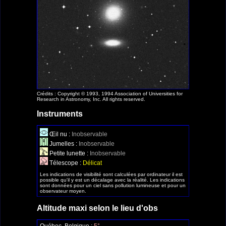
Crédits : Copyright © 1993, 1994 Association of Universities for
Research in Astronomy, Inc. All rights reserved.
Instruments
Œil nu :
Inobservable
Jumelles :
Inobservable
Petite lunette :
Inobservable
Télescope :
Délicat
Les indications de visibilité sont calculées par ordinateur il est
possible qu'il y est un décalage avec la réalité. Les indications
sont données pour un ciel sans pollution lumineuse et pour un
observateur moyen.
Altitude maxi selon le lieu d'obs