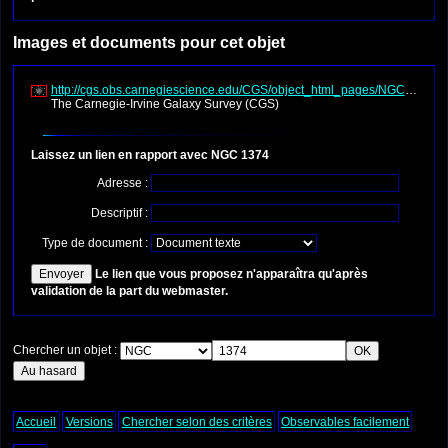
Images et documents pour cet objet
http://cgs.obs.carnegiescience.edu/CGS/object_html_pages/NGC1374.ht
The Carnegie-Irvine Galaxy Survey (CGS)
Laissez un lien en rapport avec NGC 1374
Adresse :
Descriptif :
Type de document :
Le lien que vous proposez n'apparaîtra qu'après
validation de la part du webmaster.
Chercher un objet :
Accueil
Versions
Chercher selon des critères
Observables facilement