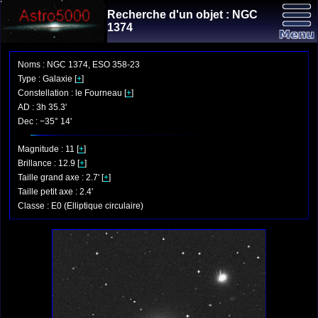
Recherche d'un objet : NGC
1374
Noms : NGC 1374, ESO 358-23
Type : Galaxie [
+
]
Constellation : le Fourneau [
+
]
AD : 3h 35.3'
Dec : −35° 14'
Magnitude : 11 [
+
]
Brillance : 12.9 [
+
]
Taille grand axe : 2.7' [
+
]
Taille petit axe : 2.4'
Classe : E0 (Elliptique circulaire)