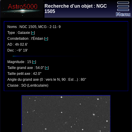
Recherche d'un objet : NGC
1505
Noms : NGC 1505, MCG - 2-11- 9
Type : Galaxie [
+
]
Constellation : l'Éridan [
+
]
AD : 4h 02.6'
Dec : −9° 19'
Magnitude : 15 [
+
]
Taille grand axe : 54.0'' [
+
]
Taille petit axe : 42.0''
Angle du grand axe (0 : vers le N, 90 : Est ...) : 80°
Classe : SO (Lenticulaire)