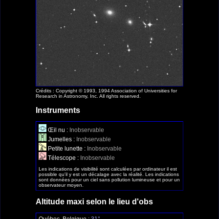
Crédits : Copyright © 1993, 1994 Association of Universities for
Research in Astronomy, Inc. All rights reserved.
Instruments
Œil nu :
Inobservable
Jumelles :
Inobservable
Petite lunette :
Inobservable
Télescope :
Inobservable
Les indications de visibilité sont calculées par ordinateur il est
possible qu'il y est un décalage avec la réalité. Les indications
sont données pour un ciel sans pollution lumineuse et pour un
observateur moyen.
Altitude maxi selon le lieu d'obs