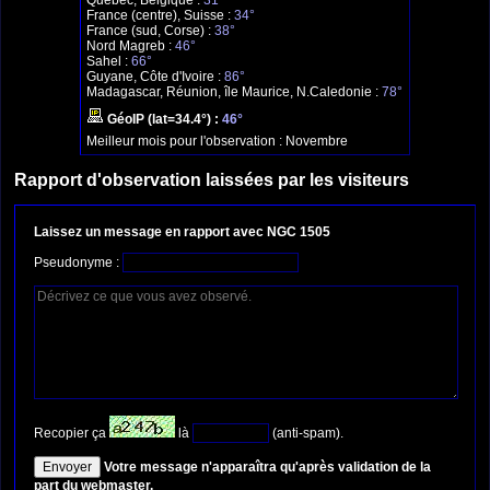
Québec, Belgique :
31°
France (centre), Suisse :
34°
France (sud, Corse) :
38°
Nord Magreb :
46°
Sahel :
66°
Guyane, Côte d'Ivoire :
86°
Madagascar, Réunion, île Maurice, N.Caledonie :
78°
GéoIP (lat=34.4°) :
46°
Meilleur mois pour l'observation :
Novembre
Rapport d'observation laissées par les visiteurs
Laissez un message en rapport avec NGC 1505
Pseudonyme :
Recopier ça
là
(anti-spam).
Votre message n'apparaîtra qu'après validation de la
part du webmaster.