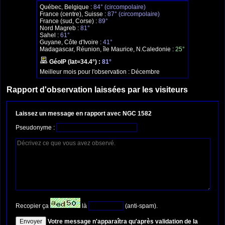
Québec, Belgique :
84° (circompolaire)
France (centre), Suisse :
87° (circompolaire)
France (sud, Corse) :
89°
Nord Magreb :
81°
Sahel :
61°
Guyane, Côte d'Ivoire :
41°
Madagascar, Réunion, île Maurice, N.Caledonie :
25°
GéoIP (lat=34.4°) :
81°
Meilleur mois pour l'observation :
Décembre
Rapport d'observation laissées par les visiteurs
Laissez un message en rapport avec NGC 1582
Pseudonyme :
Recopier ça
là
(anti-spam).
Votre message n'apparaîtra qu'après validation de la