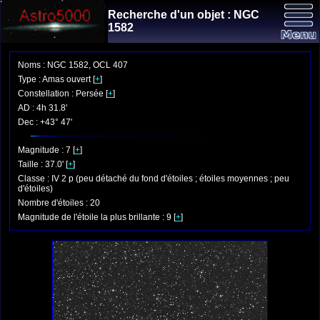
Recherche d'un objet : NGC
1582
Noms : NGC 1582, OCL 407
Type : Amas ouvert [
+
]
Constellation : Persée [
+
]
AD : 4h 31.8'
Dec : +43° 47'
Magnitude : 7 [
+
]
Taille : 37.0' [
+
]
Classe : IV 2 p (peu détaché du fond d'étoiles ; étoiles moyennes ; peu
d'étoiles)
Nombre d'étoiles : 20
Magnitude de l'étoile la plus brillante : 9 [
+
]