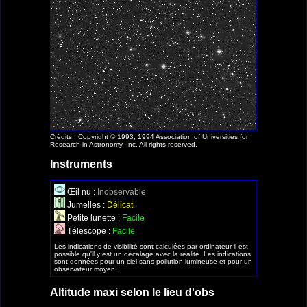
Crédits : Copyright © 1993, 1994 Association of Universities for
Research in Astronomy, Inc. All rights reserved.
Instruments
Œil nu :
Inobservable
Jumelles :
Délicat
Petite lunette :
Facile
Télescope :
Facile
Les indications de visibilité sont calculées par ordinateur il est
possible qu'il y est un décalage avec la réalité. Les indications
sont données pour un ciel sans pollution lumineuse et pour un
observateur moyen.
Altitude maxi selon le lieu d'obs