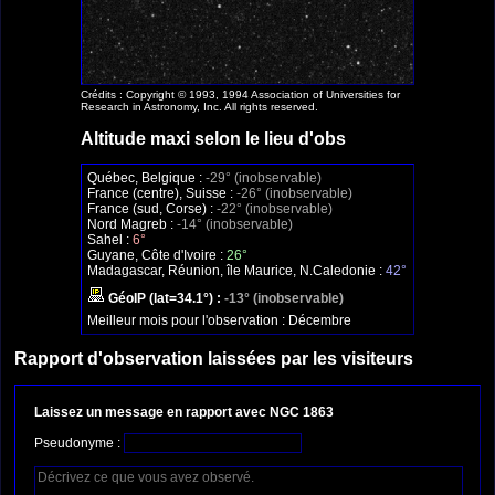
Crédits : Copyright © 1993, 1994 Association of Universities for
Research in Astronomy, Inc. All rights reserved.
Altitude maxi selon le lieu d'obs
Québec, Belgique :
-29° (inobservable)
France (centre), Suisse :
-26° (inobservable)
France (sud, Corse) :
-22° (inobservable)
Nord Magreb :
-14° (inobservable)
Sahel :
6°
Guyane, Côte d'Ivoire :
26°
Madagascar, Réunion, île Maurice, N.Caledonie :
42°
GéoIP (lat=34.1°) :
-13° (inobservable)
Meilleur mois pour l'observation :
Décembre
Rapport d'observation laissées par les visiteurs
Laissez un message en rapport avec NGC 1863
Pseudonyme :