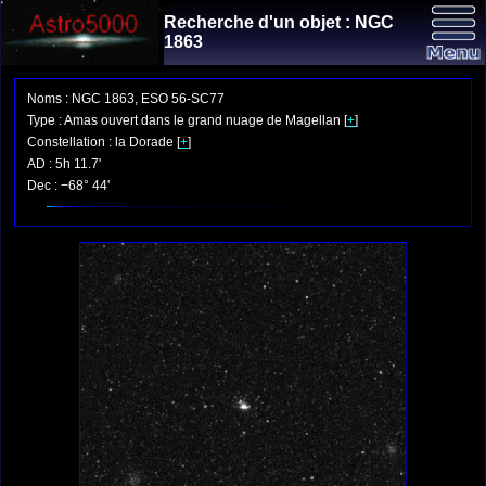
Recherche d'un objet : NGC
1863
Noms : NGC 1863, ESO 56-SC77
Type : Amas ouvert dans le grand nuage de Magellan [
+
]
Constellation : la Dorade [
+
]
AD : 5h 11.7'
Dec : −68° 44'