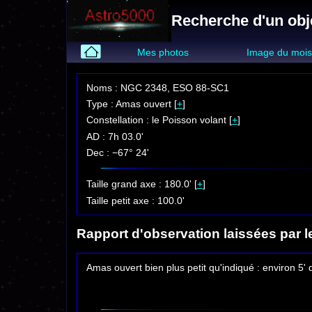
Recherche d'un obj
Mes photos
Image du moi
Noms : NGC 2348, ESO 88-SC1
Type : Amas ouvert [
+
]
Constellation : le Poisson volant [
+
]
AD : 7h 03.0'
Dec : −67° 24'
Taille grand axe : 180.0' [
+
]
Taille petit axe : 100.0'
Rapport d'observation laissées par l
Amas ouvert bien plus petit qu'indiqué : environ 5' d