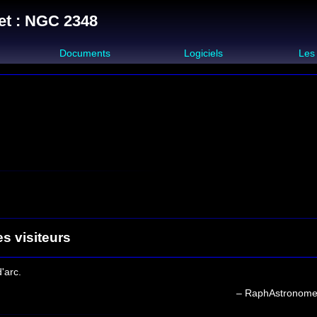
et : NGC 2348
s
Documents
Logiciels
Les
es visiteurs
'arc.
– RaphAstronom