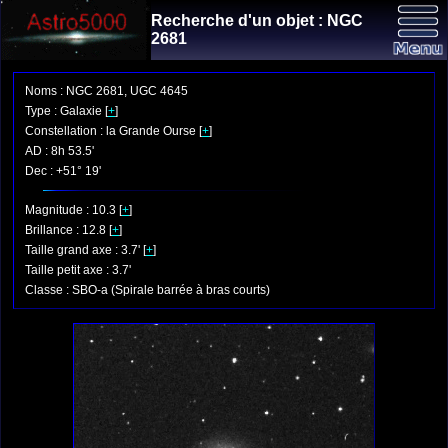
Recherche d'un objet : NGC
2681
Noms : NGC 2681, UGC 4645
Type : Galaxie [
+
]
Constellation : la Grande Ourse [
+
]
AD : 8h 53.5'
Dec : +51° 19'
Magnitude : 10.3 [
+
]
Brillance : 12.8 [
+
]
Taille grand axe : 3.7' [
+
]
Taille petit axe : 3.7'
Classe : SBO-a (Spirale barrée à bras courts)