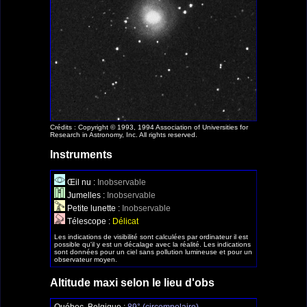
Crédits : Copyright © 1993, 1994 Association of Universities for
Research in Astronomy, Inc. All rights reserved.
Instruments
Œil nu :
Inobservable
Jumelles :
Inobservable
Petite lunette :
Inobservable
Télescope :
Délicat
Les indications de visibilité sont calculées par ordinateur il est
possible qu'il y est un décalage avec la réalité. Les indications
sont données pour un ciel sans pollution lumineuse et pour un
observateur moyen.
Altitude maxi selon le lieu d'obs