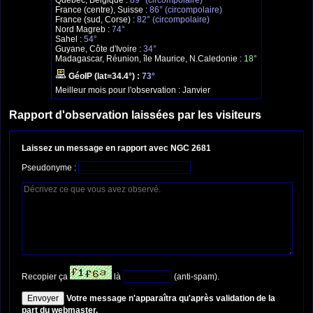
Québec, Belgique :
89° (circompolaire)
France (centre), Suisse :
86° (circompolaire)
France (sud, Corse) :
82° (circompolaire)
Nord Magreb :
74°
Sahel :
54°
Guyane, Côte d'Ivoire :
34°
Madagascar, Réunion, île Maurice, N.Caledonie :
18°
GéoIP (lat=34.4°) :
73°
Meilleur mois pour l'observation :
Janvier
Rapport d'observation laissées par les visiteurs
Laissez un message en rapport avec NGC 2681
Pseudonyme :
Recopier ça
là
(anti-spam).
Votre message n'apparaîtra qu'après validation de la
part du webmaster.