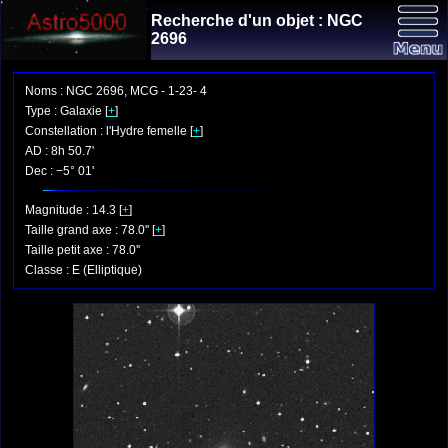
Recherche d'un objet : NGC
2696
Noms : NGC 2696, MCG - 1-23- 4
Type : Galaxie [
+
]
Constellation : l'Hydre femelle [
+
]
AD : 8h 50.7'
Dec : −5° 01'
Magnitude : 14.3 [
+
]
Taille grand axe : 78.0'' [
+
]
Taille petit axe : 78.0''
Classe : E (Elliptique)