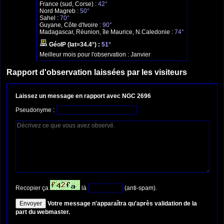
France (sud, Corse) :
42°
Nord Magreb :
50°
Sahel :
70°
Guyane, Côte d'Ivoire :
90°
Madagascar, Réunion, île Maurice, N.Caledonie :
74°
GéoIP (lat=34.4°) :
51°
Meilleur mois pour l'observation :
Janvier
Rapport d'observation laissées par les visiteurs
Laissez un message en rapport avec NGC 2696
Pseudonyme :
Recopier ça
là
(anti-spam).
Votre message n'apparaîtra qu'après validation de la
part du webmaster.