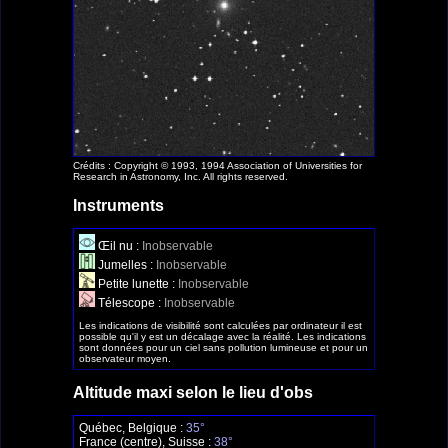
Crédits : Copyright © 1993, 1994 Association of Universities for
Research in Astronomy, Inc. All rights reserved.
Instruments
Œil nu :
Inobservable
Jumelles :
Inobservable
Petite lunette :
Inobservable
Télescope :
Inobservable
Les indications de visibilité sont calculées par ordinateur il est
possible qu'il y est un décalage avec la réalité. Les indications
sont données pour un ciel sans pollution lumineuse et pour un
observateur moyen.
Altitude maxi selon le lieu d'obs
Québec, Belgique :
35°
France (centre), Suisse :
38°