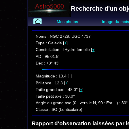
Recherche d'un obj
Mes photos
Image du moi
Noms : NGC 2729, UGC 4737
Type : Galaxie [
+
]
Constellation : l'Hydre femelle [
+
]
AD : 9h 01.5'
Dec : +3° 43'
Magnitude : 13.4 [
+
]
Brillance : 12.3 [
+
]
Taille grand axe : 48.0'' [
+
]
Taille petit axe : 30.0''
Angle du grand axe (0 : vers le N, 90 : Est ...) : 30°
Classe : SO (Lenticulaire)
Rapport d'observation laissées par l