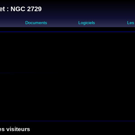
et : NGC 2729
s
Documents
Logiciels
Les
es visiteurs