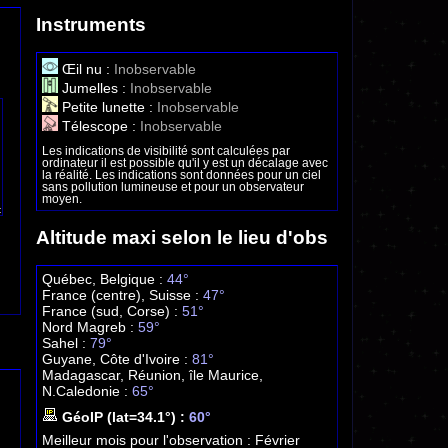
Instruments
Œil nu :
Inobservable
Jumelles :
Inobservable
Petite lunette :
Inobservable
Télescope :
Inobservable
Les indications de visibilité sont calculées par
ordinateur il est possible qu'il y est un décalage avec
la réalité. Les indications sont données pour un ciel
sans pollution lumineuse et pour un observateur
moyen.
Altitude maxi selon le lieu d'obs
Québec, Belgique :
44°
France (centre), Suisse :
47°
France (sud, Corse) :
51°
Nord Magreb :
59°
Sahel :
79°
Guyane, Côte d'Ivoire :
81°
Madagascar, Réunion, île Maurice,
N.Caledonie :
65°
GéoIP (lat=34.1°) :
60°
Meilleur mois pour l'observation :
Février