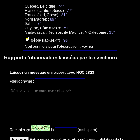
Québec, Belgique :
74°
France (centre), Suisse :
77°
France (sud, Corse) :
81°
Nord Magreb :
89°
Sahel :
71°
Guyane, Côte d'Ivoire :
51°
Madagascar, Réunion, île Maurice, N.Caledonie :
35°
GéoIP (lat=34.4°) :
90°
Meilleur mois pour l'observation :
Février
Rapport d'observation laissées par les visiteurs
Laissez un message en rapport avec NGC 2823
Pseudonyme :
Recopier ça
là
(anti-spam).
Votre message n'apparaîtra qu'après validation de la