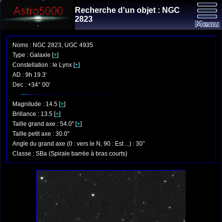
Recherche d'un objet : NGC
2823
Noms : NGC 2823, UGC 4935
Type : Galaxie [
+
]
Constellation : le Lynx [
+
]
AD : 9h 19.3'
Dec : +34° 00'
Magnitude : 14.5 [
+
]
Brillance : 13.5 [
+
]
Taille grand axe : 54.0'' [
+
]
Taille petit axe : 30.0''
Angle du grand axe (0 : vers le N, 90 : Est ...) : 30°
Classe : SBa (Spirale barrée à bras courts)