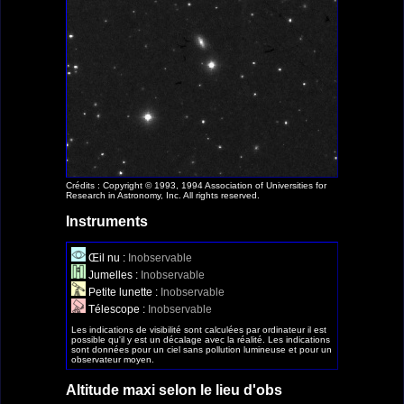
Crédits : Copyright © 1993, 1994 Association of Universities for
Research in Astronomy, Inc. All rights reserved.
Instruments
Œil nu :
Inobservable
Jumelles :
Inobservable
Petite lunette :
Inobservable
Télescope :
Inobservable
Les indications de visibilité sont calculées par ordinateur il est
possible qu'il y est un décalage avec la réalité. Les indications
sont données pour un ciel sans pollution lumineuse et pour un
observateur moyen.
Altitude maxi selon le lieu d'obs