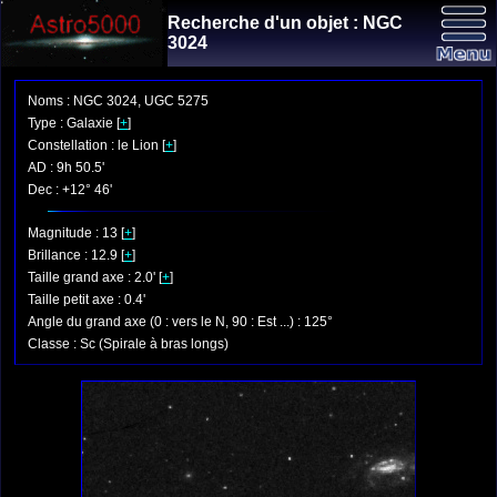
Recherche d'un objet : NGC
3024
Noms : NGC 3024, UGC 5275
Type : Galaxie [
+
]
Constellation : le Lion [
+
]
AD : 9h 50.5'
Dec : +12° 46'
Magnitude : 13 [
+
]
Brillance : 12.9 [
+
]
Taille grand axe : 2.0' [
+
]
Taille petit axe : 0.4'
Angle du grand axe (0 : vers le N, 90 : Est ...) : 125°
Classe : Sc (Spirale à bras longs)