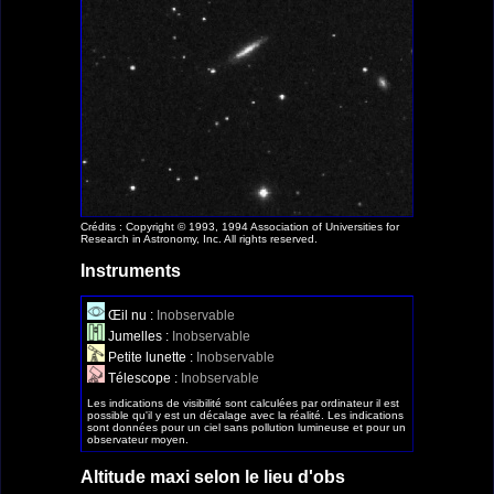
Crédits : Copyright © 1993, 1994 Association of Universities for
Research in Astronomy, Inc. All rights reserved.
Instruments
Œil nu :
Inobservable
Jumelles :
Inobservable
Petite lunette :
Inobservable
Télescope :
Inobservable
Les indications de visibilité sont calculées par ordinateur il est
possible qu'il y est un décalage avec la réalité. Les indications
sont données pour un ciel sans pollution lumineuse et pour un
observateur moyen.
Altitude maxi selon le lieu d'obs