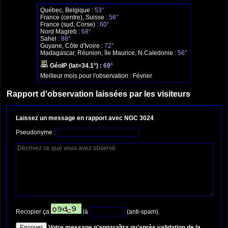
Québec, Belgique :
53°
France (centre), Suisse :
56°
France (sud, Corse) :
60°
Nord Magreb :
68°
Sahel :
88°
Guyane, Côte d'Ivoire :
72°
Madagascar, Réunion, île Maurice, N.Caledonie :
56°
GéoIP (lat=34.1°) :
69°
Meilleur mois pour l'observation :
Février
Rapport d'observation laissées par les visiteurs
Laissez un message en rapport avec NGC 3024
Pseudonyme :
Recopier ça
là
(anti-spam).
Votre message n'apparaîtra qu'après validation de la