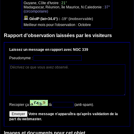
Guyane, Côte d'Ivoire :
21°
Madagascar, Réunion, île Maurice, N.Caledonie :
37°
(circompolaire)
GéoIP (lat=34.4°) :
-19° (inobservable)
Meilleur mois pour l'observation :
Octobre
Rapport d'observation laissées par les visiteurs
Laissez un message en rapport avec NGC 339
Pseudonyme :
Recopier ça
là
(anti-spam).
Votre message n'apparaîtra qu'après validation de la
part du webmaster.
Images et documents pour cet objet