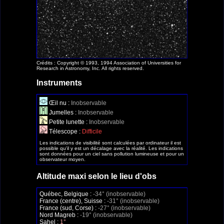
Crédits : Copyright © 1993, 1994 Association of Universities for
Research in Astronomy, Inc. All rights reserved.
Instruments
Œil nu :
Inobservable
Jumelles :
Inobservable
Petite lunette :
Inobservable
Télescope :
Difficile
Les indications de visibilité sont calculées par ordinateur il est
possible qu'il y est un décalage avec la réalité. Les indications
sont données pour un ciel sans pollution lumineuse et pour un
observateur moyen.
Altitude maxi selon le lieu d'obs
Québec, Belgique :
-34° (inobservable)
France (centre), Suisse :
-31° (inobservable)
France (sud, Corse) :
-27° (inobservable)
Nord Magreb :
-19° (inobservable)
Sahel :
1°