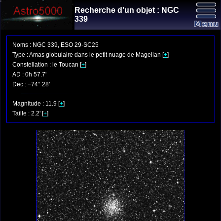
Recherche d'un objet : NGC
339
Noms : NGC 339, ESO 29-SC25
Type : Amas globulaire dans le petit nuage de Magellan [
+
]
Constellation : le Toucan [
+
]
AD : 0h 57.7'
Dec : −74° 28'
Magnitude : 11.9 [
+
]
Taille : 2.2' [
+
]