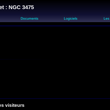
et : NGC 3475
s
Documents
Logiciels
Les
es visiteurs