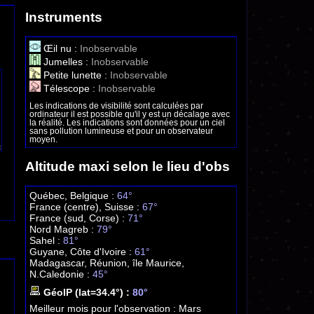
Instruments
Œil nu :
Inobservable
Jumelles :
Inobservable
Petite lunette :
Inobservable
Télescope :
Inobservable
Les indications de visibilité sont calculées par
ordinateur il est possible qu'il y est un décalage avec
la réalité. Les indications sont données pour un ciel
sans pollution lumineuse et pour un observateur
moyen.
Altitude maxi selon le lieu d'obs
Québec, Belgique :
64°
France (centre), Suisse :
67°
France (sud, Corse) :
71°
Nord Magreb :
79°
Sahel :
81°
Guyane, Côte d'Ivoire :
61°
Madagascar, Réunion, île Maurice,
N.Caledonie :
45°
GéoIP (lat=34.4°) :
80°
Meilleur mois pour l'observation :
Mars