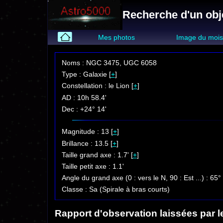
Recherche d'un obj
Mes photos
Image du moi
Noms : NGC 3475, UGC 6058
Type : Galaxie [
+
]
Constellation : le Lion [
+
]
AD : 10h 58.4'
Dec : +24° 14'
Magnitude : 13 [
+
]
Brillance : 13.5 [
+
]
Taille grand axe : 1.7' [
+
]
Taille petit axe : 1.1'
Angle du grand axe (0 : vers le N, 90 : Est ...) : 65°
Classe : Sa (Spirale à bras courts)
Rapport d'observation laissées par l