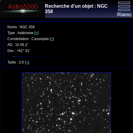
Recherche d'un objet : NGC
358
Noms : NGC 358
Type : Astérisme [
+
]
Constellation : Cassiopée [
+
]
AD : 1h 05.2'
Dec : +62° 01'
Taille : 3.0' [
+
]