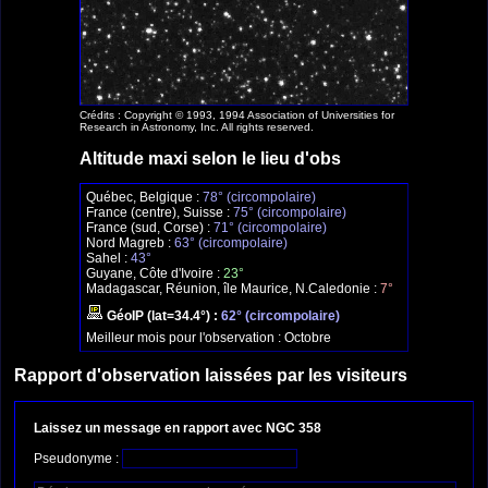
Crédits : Copyright © 1993, 1994 Association of Universities for
Research in Astronomy, Inc. All rights reserved.
Altitude maxi selon le lieu d'obs
Québec, Belgique :
78° (circompolaire)
France (centre), Suisse :
75° (circompolaire)
France (sud, Corse) :
71° (circompolaire)
Nord Magreb :
63° (circompolaire)
Sahel :
43°
Guyane, Côte d'Ivoire :
23°
Madagascar, Réunion, île Maurice, N.Caledonie :
7°
GéoIP (lat=34.4°) :
62° (circompolaire)
Meilleur mois pour l'observation :
Octobre
Rapport d'observation laissées par les visiteurs
Laissez un message en rapport avec NGC 358
Pseudonyme :