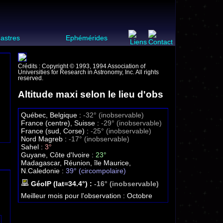
 astres
Ephémérides
Crédits : Copyright © 1993, 1994 Association of
Universities for Research in Astronomy, Inc. All rights
reserved.
Altitude maxi selon le lieu d'obs
Québec, Belgique :
-32° (inobservable)
France (centre), Suisse :
-29° (inobservable)
France (sud, Corse) :
-25° (inobservable)
Nord Magreb :
-17° (inobservable)
Sahel :
3°
Guyane, Côte d'Ivoire :
23°
Madagascar, Réunion, île Maurice,
N.Caledonie :
39° (circompolaire)
GéoIP (lat=34.4°) :
-16° (inobservable)
Meilleur mois pour l'observation :
Octobre