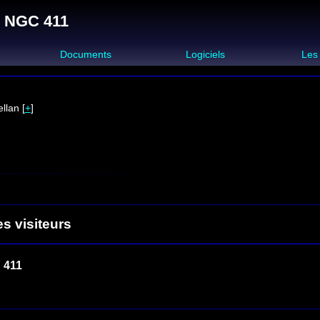
: NGC 411
s
Documents
Logiciels
Les
llan [
+
]
es visiteurs
 411