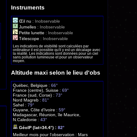
Instruments
Œil nu :
Inobservable
Jumelles :
Inobservable
Petite lunette :
Inobservable
Télescope :
Inobservable
Les indications de visibilité sont calculées par
ordinateur il est possible qu'il y est un décalage avec
la réalité. Les indications sont données pour un ciel
sans pollution lumineuse et pour un observateur
moyen.
Altitude maxi selon le lieu d'obs
Québec, Belgique :
66°
France (centre), Suisse :
69°
France (sud, Corse) :
73°
Nord Magreb :
81°
Sahel :
79°
Guyane, Côte d'Ivoire :
59°
Madagascar, Réunion, île Maurice,
N.Caledonie :
43°
GéoIP (lat=34.4°) :
82°
Meilleur mois pour l'observation :
Mars