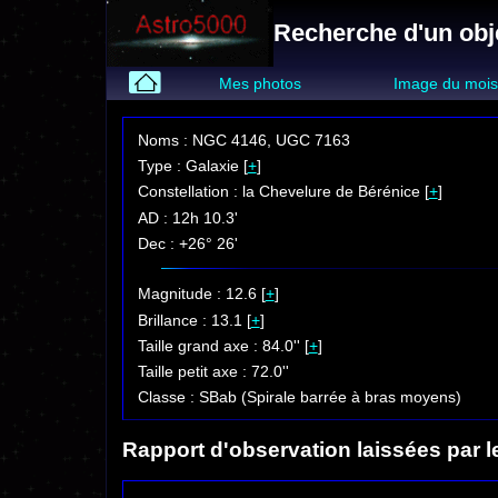
Recherche d'un obj
Mes photos
Image du moi
Noms : NGC 4146, UGC 7163
Type : Galaxie [
+
]
Constellation : la Chevelure de Bérénice [
+
]
AD : 12h 10.3'
Dec : +26° 26'
Magnitude : 12.6 [
+
]
Brillance : 13.1 [
+
]
Taille grand axe : 84.0'' [
+
]
Taille petit axe : 72.0''
Classe : SBab (Spirale barrée à bras moyens)
Rapport d'observation laissées par l