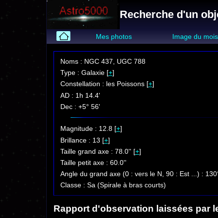
Recherche d'un obj
Mes photos
Image du moi
Noms : NGC 437, UGC 788
Type : Galaxie [
+
]
Constellation : les Poissons [
+
]
AD : 1h 14.4'
Dec : +5° 56'
Magnitude : 12.8 [
+
]
Brillance : 13 [
+
]
Taille grand axe : 78.0'' [
+
]
Taille petit axe : 60.0''
Angle du grand axe (0 : vers le N, 90 : Est ...) : 130
Classe : Sa (Spirale à bras courts)
Rapport d'observation laissées par l