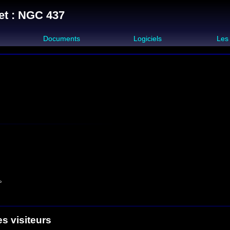
et : NGC 437
s
Documents
Logiciels
Les
°
es visiteurs