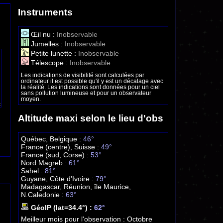
Instruments
Œil nu :
Inobservable
Jumelles :
Inobservable
Petite lunette :
Inobservable
Télescope :
Inobservable
Les indications de visibilité sont calculées par
ordinateur il est possible qu'il y est un décalage avec
la réalité. Les indications sont données pour un ciel
sans pollution lumineuse et pour un observateur
moyen.
Altitude maxi selon le lieu d'obs
Québec, Belgique :
46°
France (centre), Suisse :
49°
France (sud, Corse) :
53°
Nord Magreb :
61°
Sahel :
81°
Guyane, Côte d'Ivoire :
79°
Madagascar, Réunion, île Maurice,
N.Caledonie :
63°
GéoIP (lat=34.4°) :
62°
Meilleur mois pour l'observation :
Octobre