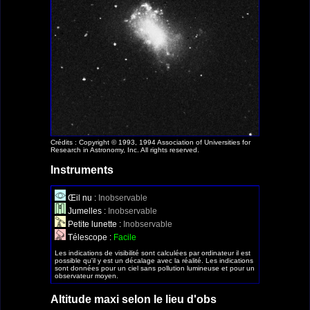
Crédits : Copyright © 1993, 1994 Association of Universities for
Research in Astronomy, Inc. All rights reserved.
Instruments
Œil nu :
Inobservable
Jumelles :
Inobservable
Petite lunette :
Inobservable
Télescope :
Facile
Les indications de visibilité sont calculées par ordinateur il est
possible qu'il y est un décalage avec la réalité. Les indications
sont données pour un ciel sans pollution lumineuse et pour un
observateur moyen.
Altitude maxi selon le lieu d'obs