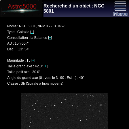
Recherche d'un objet : NGC
5801
Noms : NGC 5801, NPM1G -13.0467
Type : Galaxie [
+
]
Constellation : la Balance [
+
]
AD : 15h 00.4'
Dec : −13° 54'
Magnitude : 15 [
+
]
Taille grand axe : 42.0'' [
+
]
Taille petit axe : 30.0''
Angle du grand axe (0 : vers le N, 90 : Est ...) : 40°
Classe : Sb (Spirale à bras moyens)