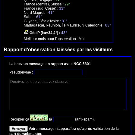
Québec, Belgique :
26°
France (centre), Suisse :
29°
France (sud, Corse) :
33°
Nord Magreb :
41°
Sahel :
61°
Guyane, Côte d'Ivoire :
81°
Madagascar, Réunion, île Maurice, N.Caledonie :
83°
GéoIP (lat=34.4°) :
42°
Meilleur mois pour l'observation :
Mai
Rapport d'observation laissées par les visiteurs
Laissez un message en rapport avec NGC 5801
Pseudonyme :
Recopier ça
là
(anti-spam).
Votre message n'apparaîtra qu'après validation de la
part du webmaster.