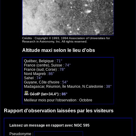
Crédits : Copyright © 1993, 1994 Association of Universities for
Research in Astronomy, Inc. All rights reserved.
Altitude maxi selon le lieu d'obs
Québec, Belgique :
71°
France (centre), Suisse :
74°
France (sud, Corse) :
78°
Nord Magreb :
86°
Sahel :
74°
Guyane, Côte d'Ivoire :
54°
Madagascar, Réunion, île Maurice, N.Caledonie :
38°
GéoIP (lat=34.4°) :
86°
Meilleur mois pour l'observation :
Octobre
Rapport d'observation laissées par les visiteurs
Laissez un message en rapport avec NGC 595
Pseudonyme :