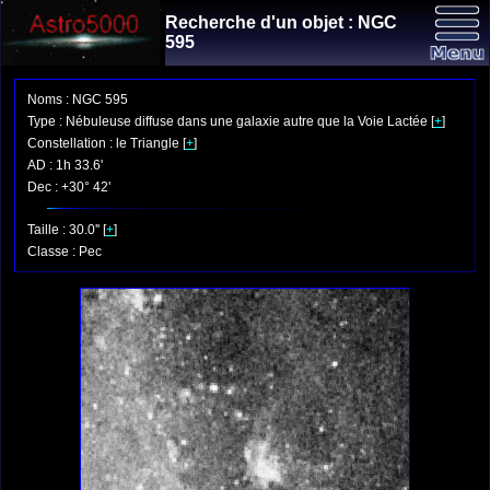
Recherche d'un objet : NGC
595
Noms : NGC 595
Type : Nébuleuse diffuse dans une galaxie autre que la Voie Lactée [
+
]
Constellation : le Triangle [
+
]
AD : 1h 33.6'
Dec : +30° 42'
Taille : 30.0'' [
+
]
Classe : Pec