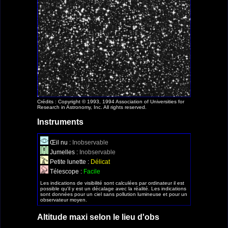
Crédits : Copyright © 1993, 1994 Association of Universities for
Research in Astronomy, Inc. All rights reserved.
Instruments
Œil nu :
Inobservable
Jumelles :
Inobservable
Petite lunette :
Délicat
Télescope :
Facile
Les indications de visibilité sont calculées par ordinateur il est
possible qu'il y est un décalage avec la réalité. Les indications
sont données pour un ciel sans pollution lumineuse et pour un
observateur moyen.
Altitude maxi selon le lieu d'obs