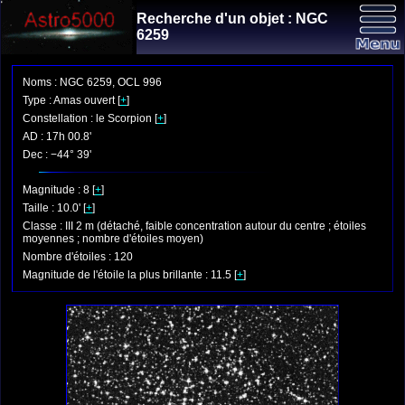
Recherche d'un objet : NGC
6259
Noms : NGC 6259, OCL 996
Type : Amas ouvert [
+
]
Constellation : le Scorpion [
+
]
AD : 17h 00.8'
Dec : −44° 39'
Magnitude : 8 [
+
]
Taille : 10.0' [
+
]
Classe : III 2 m (détaché, faible concentration autour du centre ; étoiles
moyennes ; nombre d'étoiles moyen)
Nombre d'étoiles : 120
Magnitude de l'étoile la plus brillante : 11.5 [
+
]