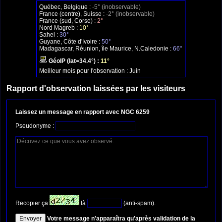
Québec, Belgique :
-5° (inobservable)
France (centre), Suisse :
-2° (inobservable)
France (sud, Corse) :
2°
Nord Magreb :
10°
Sahel :
30°
Guyane, Côte d'Ivoire :
50°
Madagascar, Réunion, île Maurice, N.Caledonie :
66°
GéoIP (lat=34.4°) :
11°
Meilleur mois pour l'observation :
Juin
Rapport d'observation laissées par les visiteurs
Laissez un message en rapport avec NGC 6259
Pseudonyme :
Recopier ça
là
(anti-spam).
Votre message n'apparaîtra qu'après validation de la