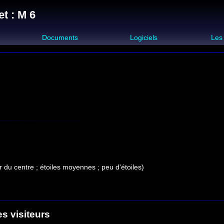
t : M 6
s
Documents
Logiciels
Les
r du centre ; étoiles moyennes ; peu d'étoiles)
es visiteurs