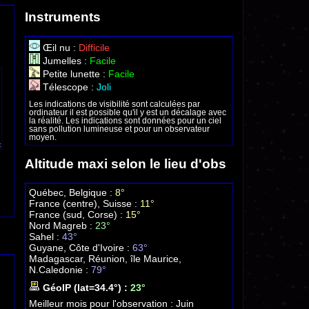
Instruments
Œil nu :
Difficile
Jumelles :
Facile
Petite lunette :
Facile
Télescope :
Joli
Les indications de visibilité sont calculées par
ordinateur il est possible qu'il y est un décalage avec
la réalité. Les indications sont données pour un ciel
sans pollution lumineuse et pour un observateur
moyen.
Altitude maxi selon le lieu d'obs
Québec, Belgique :
8°
France (centre), Suisse :
11°
France (sud, Corse) :
15°
Nord Magreb :
23°
Sahel :
43°
Guyane, Côte d'Ivoire :
63°
Madagascar, Réunion, île Maurice,
N.Caledonie :
79°
GéoIP (lat=34.4°) :
23°
Meilleur mois pour l'observation :
Juin