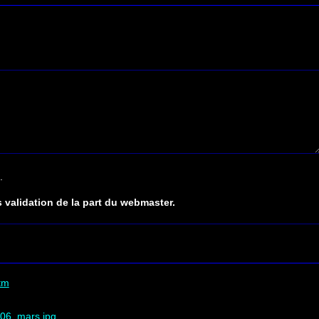
.
 validation de la part du webmaster.
tm
006_mars.jpg