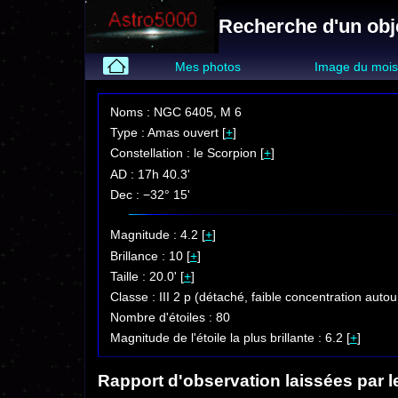
Recherche d'un obje
Mes photos
Image du moi
Noms : NGC 6405, M 6
Type : Amas ouvert [
+
]
Constellation : le Scorpion [
+
]
AD : 17h 40.3'
Dec : −32° 15'
Magnitude : 4.2 [
+
]
Brillance : 10 [
+
]
Taille : 20.0' [
+
]
Classe : III 2 p (détaché, faible concentration autou
Nombre d'étoiles : 80
Magnitude de l'étoile la plus brillante : 6.2 [
+
]
Rapport d'observation laissées par l