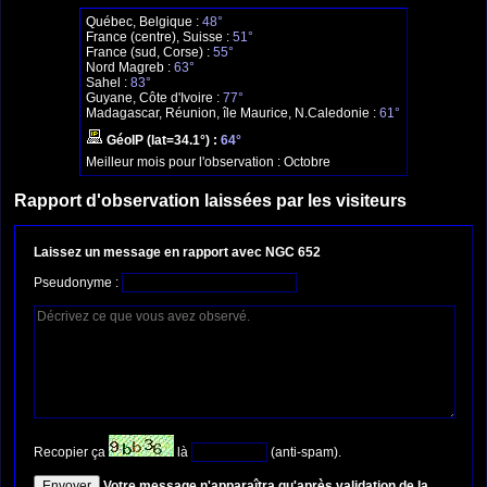
Québec, Belgique :
48°
France (centre), Suisse :
51°
France (sud, Corse) :
55°
Nord Magreb :
63°
Sahel :
83°
Guyane, Côte d'Ivoire :
77°
Madagascar, Réunion, île Maurice, N.Caledonie :
61°
GéoIP (lat=34.1°) :
64°
Meilleur mois pour l'observation :
Octobre
Rapport d'observation laissées par les visiteurs
Laissez un message en rapport avec NGC 652
Pseudonyme :
Recopier ça
là
(anti-spam).
Votre message n'apparaîtra qu'après validation de la