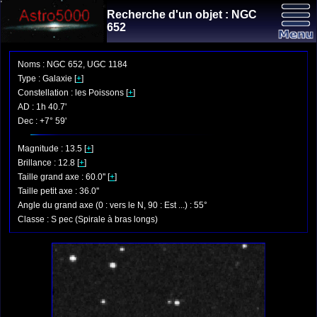
Recherche d'un objet : NGC
652
Noms : NGC 652, UGC 1184
Type : Galaxie [
+
]
Constellation : les Poissons [
+
]
AD : 1h 40.7'
Dec : +7° 59'
Magnitude : 13.5 [
+
]
Brillance : 12.8 [
+
]
Taille grand axe : 60.0'' [
+
]
Taille petit axe : 36.0''
Angle du grand axe (0 : vers le N, 90 : Est ...) : 55°
Classe : S pec (Spirale à bras longs)