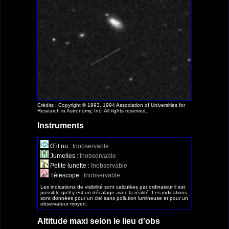
Crédits : Copyright © 1993, 1994 Association of Universities for
Research in Astronomy, Inc. All rights reserved.
Instruments
Œil nu :
Inobservable
Jumelles :
Inobservable
Petite lunette :
Inobservable
Télescope :
Inobservable
Les indications de visibilité sont calculées par ordinateur il est
possible qu'il y est un décalage avec la réalité. Les indications
sont données pour un ciel sans pollution lumineuse et pour un
observateur moyen.
Altitude maxi selon le lieu d'obs