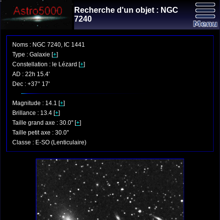
Recherche d'un objet : NGC
7240
Noms : NGC 7240, IC 1441
Type : Galaxie [
+
]
Constellation : le Lézard [
+
]
AD : 22h 15.4'
Dec : +37° 17'
Magnitude : 14.1 [
+
]
Brillance : 13.4 [
+
]
Taille grand axe : 30.0'' [
+
]
Taille petit axe : 30.0''
Classe : E-SO (Lenticulaire)