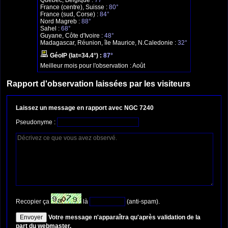
Québec, Belgique :
77°
France (centre), Suisse :
80°
France (sud, Corse) :
84°
Nord Magreb :
88°
Sahel :
68°
Guyane, Côte d'Ivoire :
48°
Madagascar, Réunion, île Maurice, N.Caledonie :
32°
GéoIP (lat=34.4°) :
87°
Meilleur mois pour l'observation :
Août
Rapport d'observation laissées par les visiteurs
Laissez un message en rapport avec NGC 7240
Pseudonyme :
Recopier ça
là
(anti-spam).
Votre message n'apparaîtra qu'après validation de la
part du webmaster.