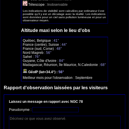
Télescope :
Inobservable
Les indications de visibilité sont calculées par ordinateur il est
possible qu'il y est un décalage avec la réalité. Les indications
sont données pour un ciel sans pollution lumineuse et pour un
observateur moyen.
Altitude maxi selon le lieu d'obs
Québec, Belgique :
41°
France (centre), Suisse :
44°
France (sud, Corse) :
48°
Nord Magreb :
56°
Sahel :
76°
Guyane, Côte d'Ivoire :
84°
Madagascar, Réunion, île Maurice, N.Caledonie :
68°
GéoIP (lat=34.4°) :
56°
Meilleur mois pour l'observation :
Septembre
Rapport d'observation laissées par les visiteurs
Laissez un message en rapport avec NGC 78
Pseudonyme :