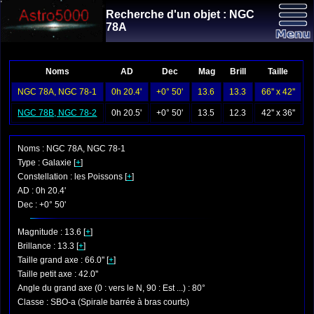
Recherche d'un objet : NGC
78A
Noms
AD
Dec
Mag
Brill
Taille
NGC 78A, NGC 78-1
0h 20.4'
+0° 50'
13.6
13.3
66'' x 42''
NGC 78B, NGC 78-2
0h 20.5'
+0° 50'
13.5
12.3
42'' x 36''
Noms : NGC 78A, NGC 78-1
Type : Galaxie [
+
]
Constellation : les Poissons [
+
]
AD : 0h 20.4'
Dec : +0° 50'
Magnitude : 13.6 [
+
]
Brillance : 13.3 [
+
]
Taille grand axe : 66.0'' [
+
]
Taille petit axe : 42.0''
Angle du grand axe (0 : vers le N, 90 : Est ...) : 80°
Classe : SBO-a (Spirale barrée à bras courts)