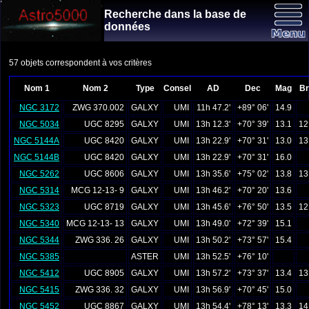
Recherche dans la base de
données
57 objets correspondent à vos critères
Nom 1
Nom 2
Type
Consel
AD
Dec
Mag
Bri
NGC 3172
ZWG 370.002
GALXY
UMI
11h 47.2'
+89° 06'
14.9
NGC 5034
UGC 8295
GALXY
UMI
13h 12.3'
+70° 39'
13.1
12
NGC 5144A
UGC 8420
GALXY
UMI
13h 22.9'
+70° 31'
13.0
13
NGC 5144B
UGC 8420
GALXY
UMI
13h 22.9'
+70° 31'
16.0
NGC 5262
UGC 8606
GALXY
UMI
13h 35.6'
+75° 02'
13.8
13
NGC 5314
MCG 12-13- 9
GALXY
UMI
13h 46.2'
+70° 20'
13.6
NGC 5323
UGC 8719
GALXY
UMI
13h 45.6'
+76° 50'
13.5
12
NGC 5340
MCG 12-13- 13
GALXY
UMI
13h 49.0'
+72° 39'
15.1
NGC 5344
ZWG 336. 26
GALXY
UMI
13h 50.2'
+73° 57'
15.4
NGC 5385
ASTER
UMI
13h 52.5'
+76° 10'
NGC 5412
UGC 8905
GALXY
UMI
13h 57.2'
+73° 37'
13.4
13
NGC 5415
ZWG 336. 32
GALXY
UMI
13h 56.9'
+70° 45'
15.0
NGC 5452
UGC 8867
GALXY
UMI
13h 54.4'
+78° 13'
13.3
14