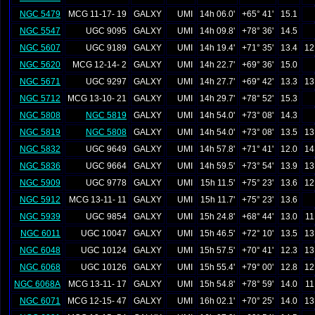
NGC 5479
MCG 11-17- 19
GALXY
UMI
14h 06.0'
+65° 41'
15.1
NGC 5547
UGC 9095
GALXY
UMI
14h 09.8'
+78° 36'
14.5
NGC 5607
UGC 9189
GALXY
UMI
14h 19.4'
+71° 35'
13.4
12
NGC 5620
MCG 12-14- 2
GALXY
UMI
14h 22.7'
+69° 36'
15.0
NGC 5671
UGC 9297
GALXY
UMI
14h 27.7'
+69° 42'
13.3
13
NGC 5712
MCG 13-10- 21
GALXY
UMI
14h 29.7'
+78° 52'
15.3
NGC 5808
NGC 5819
GALXY
UMI
14h 54.0'
+73° 08'
14.3
NGC 5819
NGC 5808
GALXY
UMI
14h 54.0'
+73° 08'
13.5
13
NGC 5832
UGC 9649
GALXY
UMI
14h 57.8'
+71° 41'
12.0
14
NGC 5836
UGC 9664
GALXY
UMI
14h 59.5'
+73° 54'
13.9
13
NGC 5909
UGC 9778
GALXY
UMI
15h 11.5'
+75° 23'
13.6
12
NGC 5912
MCG 13-11- 11
GALXY
UMI
15h 11.7'
+75° 23'
13.6
NGC 5939
UGC 9854
GALXY
UMI
15h 24.8'
+68° 44'
13.0
11
NGC 6011
UGC 10047
GALXY
UMI
15h 46.5'
+72° 10'
13.5
13
NGC 6048
UGC 10124
GALXY
UMI
15h 57.5'
+70° 41'
12.3
13
NGC 6068
UGC 10126
GALXY
UMI
15h 55.4'
+79° 00'
12.8
12
NGC 6068A
MCG 13-11- 17
GALXY
UMI
15h 54.8'
+78° 59'
14.0
11
NGC 6071
MCG 12-15- 47
GALXY
UMI
16h 02.1'
+70° 25'
14.0
13