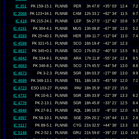
IC 351
PK 159-15.1
PLNNB
PER
3h 47.6'
+35° 03'
12.4
7.2
IC 3568
PK 123+34.1
PLNNB
CAM
12h 33.1'
+82° 34'
11.5
6.7
IC 418
PK 215-24.1
PLNNB
LEP
5h 27.5'
−12° 42'
10.6
5.7
IC 4191
PK 304-4.1
PLNNB
MUS
13h 08.8'
−67° 39'
12.0
5.2
IC 4593
PK 25+40.1
PLNNB
HER
16h 11.7'
+12° 04'
11.0
7.4
IC 4599
PK 321+5.1
PLNNB
SCO
16h 19.4'
−42° 16'
12.3
IC 4637
PK 345+0.1
PLNNB
SCO
17h 05.2'
−40° 53'
13.5
9.1
IC 4642
PK 334-9.1
PLNNB
ARA
17h 11.8'
−55° 24'
12.4
9.5
IC 4663
PK 346-8.1
PLNNB
SCO
17h 45.5'
−44° 54'
13.0
8.8
IC 4673
PK 3-2.3
PLNNB
SGR
18h 03.3'
−27° 06'
13.0
9.9
IC 4699
PK 348-13.1
PLNNB
TEL
18h 18.5'
−45° 59'
12.0
7.2
IC 4723
ESO 103-27
PLNNB
PAV
18h 35.9'
−63° 23'
15.0
IC 4732
PK 10-6.1
PLNNB
SGR
18h 33.9'
−22° 39'
13.3
6.2
IC 4776
PK 2-13.1
PLNNB
SGR
18h 45.8'
−33° 21'
12.5
6.4
IC 4846
PK 27-9.1
PLNNB
AQL
19h 16.5'
−9° 03'
12.0
4.5
IC 4997
PK 58-10.1
PLNNB
SGE
20h 20.1'
+16° 44'
11.3
2.8
IC 5117
PK 89-5.1
PLNNB
CYG
21h 32.5'
+44° 36'
13.3
3.0
IC 5148
PK 2-52.1
PLNNB
GRU
21h 59.6'
−39° 23'
11.0
14.4