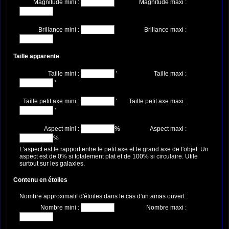
Magnitude mini :
Magnitude maxi :
Brillance mini :
Brillance maxi :
Taille apparente
Taille mini :
'
Taille maxi :
'
Taille petit axe mini :
'
Taille petit axe maxi :
'
Aspect mini :
%
Aspect maxi :
%
L'aspect est le rapport entre le petit axe et le grand axe de l'objet. Un
aspect est de 0% si totalement plat et de 100% si circulaire. Utile
surtout sur les galaxies.
Contenu en étoiles
Nombre approximatif d'étoiles dans le cas d'un amas ouvert :
Nombre mini :
Nombre maxi :