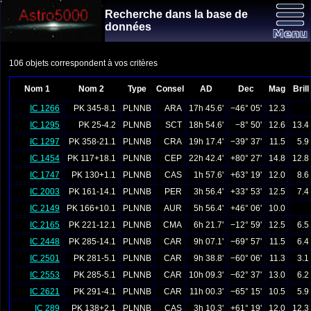
Recherche dans la base de
données
106 objets correspondent à vos critères
Nom 1
Nom 2
Type
Consel
AD
Dec
Mag
Brill
IC 1266
PK 345-8.1
PLNNB
ARA
17h 45.6'
−46° 05'
12.3
IC 1295
PK 25-4.2
PLNNB
SCT
18h 54.6'
−8° 50'
12.6
13.4
IC 1297
PK 358-21.1
PLNNB
CRA
19h 17.4'
−39° 37'
11.5
5.9
IC 1454
PK 117+18.1
PLNNB
CEP
22h 42.4'
+80° 27'
14.8
12.8
IC 1747
PK 130+1.1
PLNNB
CAS
1h 57.6'
+63° 19'
12.0
8.6
IC 2003
PK 161-14.1
PLNNB
PER
3h 56.4'
+33° 53'
12.5
7.4
IC 2149
PK 166+10.1
PLNNB
AUR
5h 56.4'
+46° 06'
10.0
IC 2165
PK 221-12.1
PLNNB
CMA
6h 21.7'
−12° 59'
12.5
6.5
IC 2448
PK 285-14.1
PLNNB
CAR
9h 07.1'
−69° 57'
11.5
6.4
IC 2501
PK 281-5.1
PLNNB
CAR
9h 38.8'
−60° 06'
11.3
3.1
IC 2553
PK 285-5.1
PLNNB
CAR
10h 09.3'
−62° 37'
13.0
6.2
IC 2621
PK 291-4.1
PLNNB
CAR
11h 00.3'
−65° 15'
10.5
5.9
IC 289
PK 138+2.1
PLNNB
CAS
3h 10.3'
+61° 19'
12.0
12.3