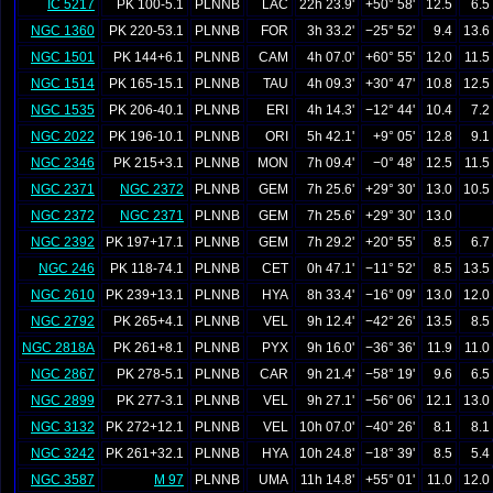
IC 5217
PK 100-5.1
PLNNB
LAC
22h 23.9'
+50° 58'
12.5
6.5
NGC 1360
PK 220-53.1
PLNNB
FOR
3h 33.2'
−25° 52'
9.4
13.6
NGC 1501
PK 144+6.1
PLNNB
CAM
4h 07.0'
+60° 55'
12.0
11.5
NGC 1514
PK 165-15.1
PLNNB
TAU
4h 09.3'
+30° 47'
10.8
12.5
NGC 1535
PK 206-40.1
PLNNB
ERI
4h 14.3'
−12° 44'
10.4
7.2
NGC 2022
PK 196-10.1
PLNNB
ORI
5h 42.1'
+9° 05'
12.8
9.1
NGC 2346
PK 215+3.1
PLNNB
MON
7h 09.4'
−0° 48'
12.5
11.5
NGC 2371
NGC 2372
PLNNB
GEM
7h 25.6'
+29° 30'
13.0
10.5
NGC 2372
NGC 2371
PLNNB
GEM
7h 25.6'
+29° 30'
13.0
NGC 2392
PK 197+17.1
PLNNB
GEM
7h 29.2'
+20° 55'
8.5
6.7
NGC 246
PK 118-74.1
PLNNB
CET
0h 47.1'
−11° 52'
8.5
13.5
NGC 2610
PK 239+13.1
PLNNB
HYA
8h 33.4'
−16° 09'
13.0
12.0
NGC 2792
PK 265+4.1
PLNNB
VEL
9h 12.4'
−42° 26'
13.5
8.5
NGC 2818A
PK 261+8.1
PLNNB
PYX
9h 16.0'
−36° 36'
11.9
11.0
NGC 2867
PK 278-5.1
PLNNB
CAR
9h 21.4'
−58° 19'
9.6
6.5
NGC 2899
PK 277-3.1
PLNNB
VEL
9h 27.1'
−56° 06'
12.1
13.0
NGC 3132
PK 272+12.1
PLNNB
VEL
10h 07.0'
−40° 26'
8.1
8.1
NGC 3242
PK 261+32.1
PLNNB
HYA
10h 24.8'
−18° 39'
8.5
5.4
NGC 3587
M 97
PLNNB
UMA
11h 14.8'
+55° 01'
11.0
12.0