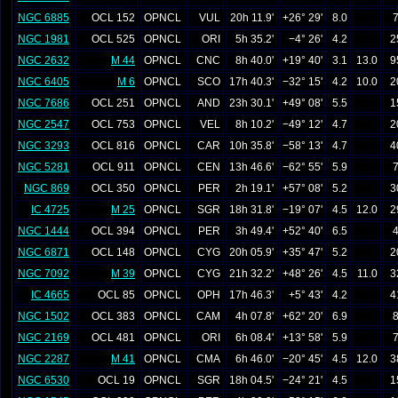
NGC 6885
OCL 152
OPNCL
VUL
20h 11.9'
+26° 29'
8.0
7
NGC 1981
OCL 525
OPNCL
ORI
5h 35.2'
−4° 26'
4.2
2
NGC 2632
M 44
OPNCL
CNC
8h 40.0'
+19° 40'
3.1
13.0
9
NGC 6405
M 6
OPNCL
SCO
17h 40.3'
−32° 15'
4.2
10.0
2
NGC 7686
OCL 251
OPNCL
AND
23h 30.1'
+49° 08'
5.5
1
NGC 2547
OCL 753
OPNCL
VEL
8h 10.2'
−49° 12'
4.7
2
NGC 3293
OCL 816
OPNCL
CAR
10h 35.8'
−58° 13'
4.7
4
NGC 5281
OCL 911
OPNCL
CEN
13h 46.6'
−62° 55'
5.9
7
NGC 869
OCL 350
OPNCL
PER
2h 19.1'
+57° 08'
5.2
3
IC 4725
M 25
OPNCL
SGR
18h 31.8'
−19° 07'
4.5
12.0
2
NGC 1444
OCL 394
OPNCL
PER
3h 49.4'
+52° 40'
6.5
4
NGC 6871
OCL 148
OPNCL
CYG
20h 05.9'
+35° 47'
5.2
2
NGC 7092
M 39
OPNCL
CYG
21h 32.2'
+48° 26'
4.5
11.0
3
IC 4665
OCL 85
OPNCL
OPH
17h 46.3'
+5° 43'
4.2
4
NGC 1502
OCL 383
OPNCL
CAM
4h 07.8'
+62° 20'
6.9
8
NGC 2169
OCL 481
OPNCL
ORI
6h 08.4'
+13° 58'
5.9
7
NGC 2287
M 41
OPNCL
CMA
6h 46.0'
−20° 45'
4.5
12.0
3
NGC 6530
OCL 19
OPNCL
SGR
18h 04.5'
−24° 21'
4.5
1