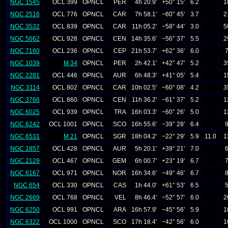
NGC 1545
OCL 399
OPNCL
PER
4h 20.9'
+50° 15'
6.2
1
NGC 2516
OCL 776
OPNCL
CAR
7h 58.1'
−60° 45'
3.7
2
NGC 3532
OCL 839
OPNCL
CAR
11h 05.2'
−58° 44'
3.0
5
NGC 5662
OCL 928
OPNCL
CEN
14h 35.6'
−56° 37'
5.5
2
NGC 7160
OCL 236
OPNCL
CEP
21h 53.7'
+62° 36'
6.0
7
NGC 1039
M 34
OPNCL
PER
2h 42.1'
+42° 47'
5.2
3
NGC 2281
OCL 446
OPNCL
AUR
6h 48.3'
+41° 05'
5.4
1
NGC 3114
OCL 802
OPNCL
CAR
10h 02.5'
−60° 08'
4.2
3
NGC 3766
OCL 860
OPNCL
CEN
11h 36.2'
−61° 37'
5.2
1
NGC 6025
OCL 939
OPNCL
TRA
16h 03.3'
−60° 26'
5.0
1
NGC 6242
OCL 1001
OPNCL
SCO
16h 55.6'
−39° 28'
6.4
9
NGC 6531
M 21
OPNCL
SGR
18h 04.2'
−22° 29'
5.9
11.0
1
NGC 1857
OCL 428
OPNCL
AUR
5h 20.1'
+39° 21'
7.0
6
NGC 2129
OCL 467
OPNCL
GEM
6h 00.7'
+23° 19'
6.7
7
NGC 6167
OCL 971
OPNCL
NOR
16h 34.6'
−49° 46'
6.7
8
NGC 654
OCL 330
OPNCL
CAS
1h 44.0'
+61° 53'
6.5
5
NGC 2669
OCL 768
OPNCL
VEL
8h 46.4'
−52° 57'
6.0
2
NGC 6250
OCL 991
OPNCL
ARA
16h 57.9'
−45° 56'
5.9
1
NGC 6322
OCL 1000
OPNCL
SCO
17h 18.4'
−42° 56'
6.0
1