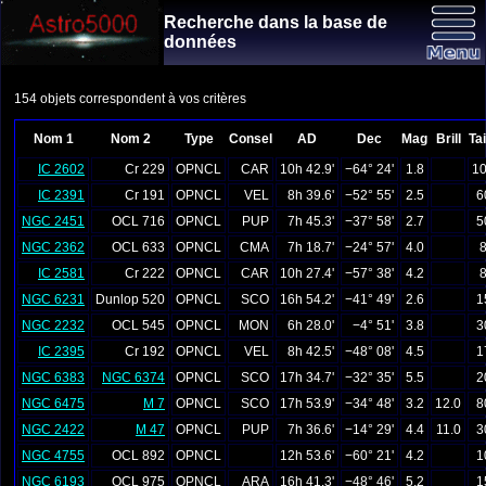
Recherche dans la base de
données
154 objets correspondent à vos critères
Nom 1
Nom 2
Type
Consel
AD
Dec
Mag
Brill
Tai
IC 2602
Cr 229
OPNCL
CAR
10h 42.9'
−64° 24'
1.8
10
IC 2391
Cr 191
OPNCL
VEL
8h 39.6'
−52° 55'
2.5
6
NGC 2451
OCL 716
OPNCL
PUP
7h 45.3'
−37° 58'
2.7
5
NGC 2362
OCL 633
OPNCL
CMA
7h 18.7'
−24° 57'
4.0
8
IC 2581
Cr 222
OPNCL
CAR
10h 27.4'
−57° 38'
4.2
8
NGC 6231
Dunlop 520
OPNCL
SCO
16h 54.2'
−41° 49'
2.6
1
NGC 2232
OCL 545
OPNCL
MON
6h 28.0'
−4° 51'
3.8
3
IC 2395
Cr 192
OPNCL
VEL
8h 42.5'
−48° 08'
4.5
1
NGC 6383
NGC 6374
OPNCL
SCO
17h 34.7'
−32° 35'
5.5
2
NGC 6475
M 7
OPNCL
SCO
17h 53.9'
−34° 48'
3.2
12.0
8
NGC 2422
M 47
OPNCL
PUP
7h 36.6'
−14° 29'
4.4
11.0
3
NGC 4755
OCL 892
OPNCL
12h 53.6'
−60° 21'
4.2
1
NGC 6193
OCL 975
OPNCL
ARA
16h 41.3'
−48° 46'
5.2
1