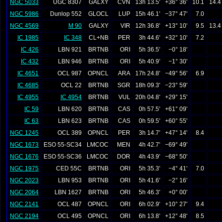
NGC 5033
UGC 8307
GALXY
CVN
13h 13.5'
+36° 36'
10.1
14.4
NGC 5986
Dunlop 552
GLOCL
LUP
15h 46.1'
−37° 47'
7.0
NGC 4569
M 90
GALXY
VIR
12h 36.8'
+13° 10'
9.5
13.4
IC 1985
IC 348
CL+NB
PER
3h 44.6'
+32° 10'
7.2
IC 426
LBN 921
BRTNB
ORI
5h 36.5'
−0° 18'
IC 432
LBN 946
BRTNB
ORI
5h 40.9'
−1° 30'
IC 4651
OCL 987
OPNCL
ARA
17h 24.8'
−49° 56'
6.9
IC 4685
OCL 22
BRTNB
SGR
18h 09.3'
−23° 59'
IC 4955
IC 4954
BRTNB
VUL
20h 04.8'
+29° 15'
IC 59
LBN 620
BRTNB
CAS
0h 57.5'
+61° 09'
IC 63
LBN 623
BRTNB
CAS
0h 59.5'
+60° 55'
NGC 1245
OCL 389
OPNCL
PER
3h 14.7'
+47° 14'
8.4
NGC 1673
ESO 55-SC34
LMCOC
MEN
4h 42.7'
−69° 49'
NGC 1676
ESO 55-SC36
LMCOC
DOR
4h 43.9'
−68° 50'
NGC 1975
CED 55C
BRTNB
ORI
5h 35.3'
−4° 41'
7.0
NGC 2023
LBN 953
BRTNB
ORI
5h 41.6'
−2° 16'
NGC 2064
LBN 1627
BRTNB
ORI
5h 46.3'
+0° 00'
NGC 2141
OCL 487
OPNCL
ORI
6h 02.9'
+10° 27'
9.4
NGC 2194
OCL 495
OPNCL
ORI
6h 13.8'
+12° 48'
8.5