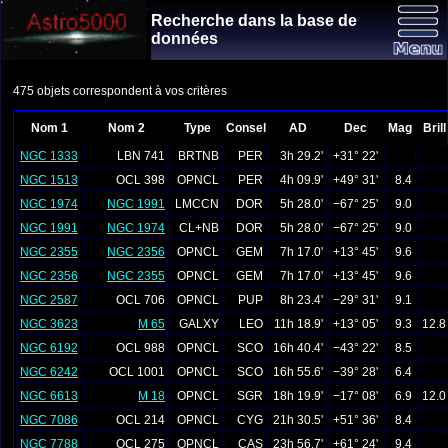
Recherche dans la base de
données
475 objets correspondent à vos critères
Nom 1
Nom 2
Type
Consel
AD
Dec
Mag
Brill
NGC 1333
LBN 741
BRTNB
PER
3h 29.2'
+31° 22'
NGC 1513
OCL 398
OPNCL
PER
4h 09.9'
+49° 31'
8.4
NGC 1974
NGC 1991
LMCCN
DOR
5h 28.0'
−67° 25'
9.0
NGC 1991
NGC 1974
CL+NB
DOR
5h 28.0'
−67° 25'
9.0
NGC 2355
NGC 2356
OPNCL
GEM
7h 17.0'
+13° 45'
9.6
NGC 2356
NGC 2355
OPNCL
GEM
7h 17.0'
+13° 45'
9.6
NGC 2587
OCL 706
OPNCL
PUP
8h 23.4'
−29° 31'
9.1
NGC 3623
M 65
GALXY
LEO
11h 18.9'
+13° 05'
9.3
12.8
NGC 6192
OCL 988
OPNCL
SCO
16h 40.4'
−43° 22'
8.5
NGC 6242
OCL 1001
OPNCL
SCO
16h 55.6'
−39° 28'
6.4
NGC 6613
M 18
OPNCL
SGR
18h 19.9'
−17° 08'
6.9
12.0
NGC 7086
OCL 214
OPNCL
CYG
21h 30.5'
+51° 36'
8.4
NGC 7788
OCL 275
OPNCL
CAS
23h 56.7'
+61° 24'
9.4