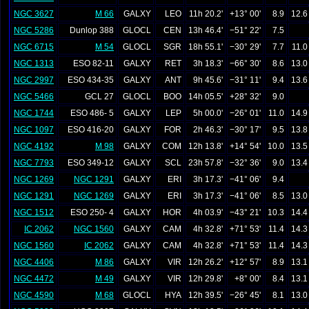
NGC 3627
M 66
GALXY
LEO
11h 20.2'
+13° 00'
8.9
12.6
NGC 5286
Dunlop 388
GLOCL
CEN
13h 46.4'
−51° 22'
7.5
NGC 6715
M 54
GLOCL
SGR
18h 55.1'
−30° 29'
7.7
11.0
NGC 1313
ESO 82-11
GALXY
RET
3h 18.3'
−66° 30'
8.6
13.0
NGC 2997
ESO 434-35
GALXY
ANT
9h 45.6'
−31° 11'
9.4
13.6
NGC 5466
GCL 27
GLOCL
BOO
14h 05.5'
+28° 32'
9.0
NGC 1744
ESO 486- 5
GALXY
LEP
5h 00.0'
−26° 01'
11.0
14.9
NGC 1097
ESO 416-20
GALXY
FOR
2h 46.3'
−30° 17'
9.5
13.8
NGC 4192
M 98
GALXY
COM
12h 13.8'
+14° 54'
10.0
13.5
NGC 7793
ESO 349-12
GALXY
SCL
23h 57.8'
−32° 36'
9.0
13.4
NGC 1269
NGC 1291
GALXY
ERI
3h 17.3'
−41° 06'
9.4
NGC 1291
NGC 1269
GALXY
ERI
3h 17.3'
−41° 06'
8.5
13.0
NGC 1512
ESO 250- 4
GALXY
HOR
4h 03.9'
−43° 21'
10.3
14.4
IC 2062
NGC 1560
GALXY
CAM
4h 32.8'
+71° 53'
11.4
14.3
NGC 1560
IC 2062
GALXY
CAM
4h 32.8'
+71° 53'
11.4
14.3
NGC 4406
M 86
GALXY
VIR
12h 26.2'
+12° 57'
8.9
13.1
NGC 4472
M 49
GALXY
VIR
12h 29.8'
+8° 00'
8.4
13.1
NGC 4590
M 68
GLOCL
HYA
12h 39.5'
−26° 45'
8.1
13.0