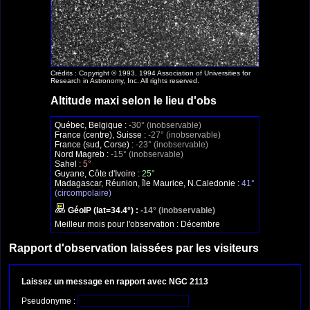
Crédits : Copyright © 1993, 1994 Association of Universities for
Research in Astronomy, Inc. All rights reserved.
Altitude maxi selon le lieu d'obs
Québec, Belgique :
-30° (inobservable)
France (centre), Suisse :
-27° (inobservable)
France (sud, Corse) :
-23° (inobservable)
Nord Magreb :
-15° (inobservable)
Sahel :
5°
Guyane, Côte d'Ivoire :
25°
Madagascar, Réunion, île Maurice, N.Caledonie :
41°
(circompolaire)
GéoIP (lat=34.4°) :
-14° (inobservable)
Meilleur mois pour l'observation :
Décembre
Rapport d'observation laissées par les visiteurs
Laissez un message en rapport avec NGC 2113
Pseudonyme :