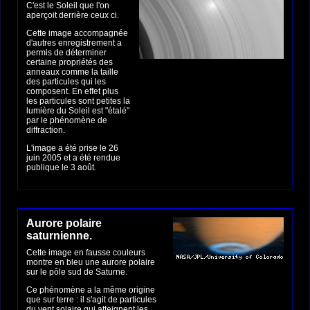
C'est le Soleil que l'on
aperçoit derrière ceux ci.
Cette image accompagnée
d'autres enregistrement a
permis de déterminer
certaine propriétés des
anneaux comme la taille
des particules qui les
composent. En effet plus
les particules sont petites la
lumière du Soleil est "étalé"
par le phénomène de
diffraction.
L'image a été prise le 26
juin 2005 et a été rendue
publique le 3 août.
Aurore polaire
saturnienne.
Cette image en fausse couleurs
montre en bleu une aurore polaire
sur le pôle sud de Saturne.
Ce phénomène a la même origine
que sur terre : il s'agit de particules
du vent solaire qui atteignent les