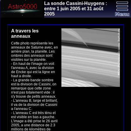
La sonde Cassini-Huygens :
entre 1 juin 2005 et 31 août
2005
A travers les
anneaux
Cette photo représente les
anneaux de Saturne avec, en
arrière plan, la planète. Les
ombres des anneaux sont
visibles sur la planète.
- En haut de l'image on voit
l'anneau A, avec la division
de Encke qui est la ligne en
haut a droite.
- La grande bande sombre
est la division de Cassini, on
remarque que cette zone
n'est pas totalement vide : il
s'y trouve de petits anneaux.
- L'anneau B, large et brillant,
il va de la division de Cassini
a l'anneau C.
- L'anneau C est très ténu et
est visible en bas a gauche.
L'image a été prise le 26 avril
2005, a une distance de 2.3
millions de kilomètres de