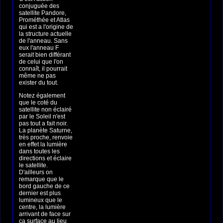
conjuguée des
satellite Pandore,
Prométhée et Atlas
qui est a l'origine de
la structure actuelle
de l'anneau. Sans
eux l'anneau F
serait bien différant
de celui que l'on
connaît, il pourrait
même ne pas
exister du tout.
Notez également
que le coté du
satellite non éclairé
par le Soleil n'est
pas tout a fait noir.
La planète Saturne,
très proche, renvoie
en effet la lumière
dans toutes les
directions et éclaire
le satellite.
D'ailleurs on
remarque que le
bord gauche de ce
dernier est plus
lumineux que le
centre, la lumière
arrivant de face sur
ça surface au lieu