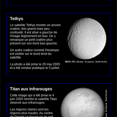
Tethys
Le satellite Tethys montre un ancien
cratère, très grand mais peu
contrasté. Il est situé a gauche de
l'image légèrement en bas. On y
remarque un petit cratère plus
présent sur son bord bas-gauche.
Un autre cratère nommé Penelope
est visible sur le bord droit du
satellite.
La photo a été prise le 20 mai 2005
et a été rendue publique le 5 juillet.
Titan aux infrarouges
Cette image qui a été prise le 4
juin 2005 montre le satellite Titan
observé aux infrarouges.
Les régions claires sont les
régions plus hautes. Au centre
de l'image ce trouve on en voit